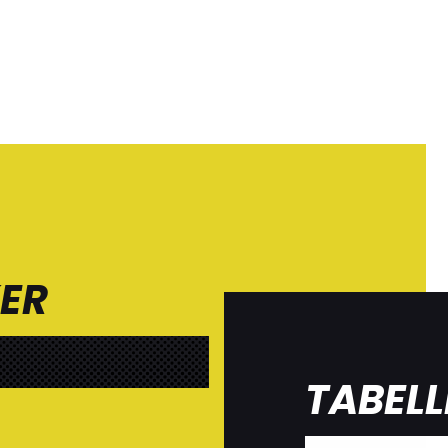
KER
TABELL